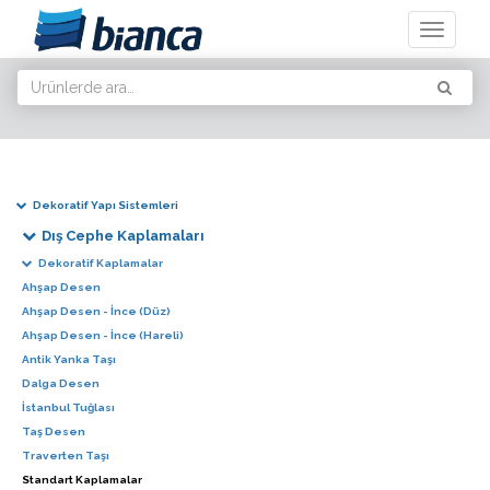
Toggle
navigati
Dekoratif Yapı Sistemleri
Dış Cephe Kaplamaları
Dekoratif Kaplamalar
Ahşap Desen
Ahşap Desen - İnce (Düz)
Ahşap Desen - İnce (Hareli)
Antik Yanka Taşı
Dalga Desen
İstanbul Tuğlası
Taş Desen
Traverten Taşı
Standart Kaplamalar