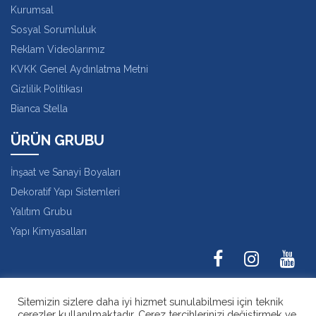
Kurumsal
Sosyal Sorumluluk
Reklam Videolarımız
KVKK Genel Aydınlatma Metni
Gizlilik Politikası
Bianca Stella
ÜRÜN GRUBU
İnşaat ve Sanayi Boyaları
Dekoratif Yapı Sistemleri
Yalıtım Grubu
Yapı Kimyasalları
Karaağaç Mah. Hadımköy İstanbul Cad. No:36
Sitemizin sizlere daha iyi hizmet sunulabilmesi için teknik
Büyükçekmece - İstanbul
çerezler kullanılmaktadır. Çerez tercihlerinizi değiştirmek ve