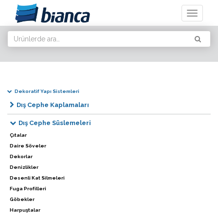
Toggle
navigati
Dekoratif Yapı Sistemleri
Dış Cephe Kaplamaları
Dış Cephe Süslemeleri
Çıtalar
Daire Söveler
Dekorlar
Denizlikler
Desenli Kat Silmeleri
Fuga Profilleri
Göbekler
Harpuştalar