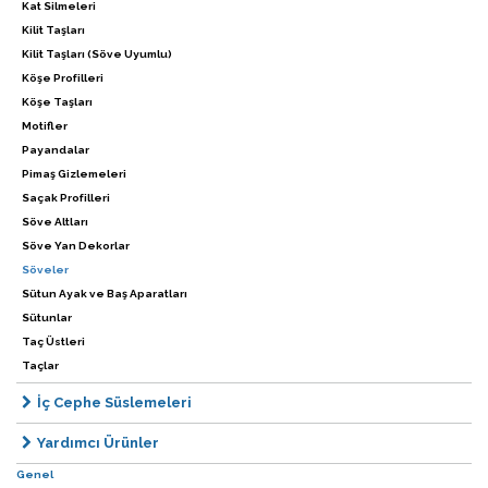
Kat Silmeleri
Kilit Taşları
Kilit Taşları (Söve Uyumlu)
Köşe Profilleri
Köşe Taşları
Motifler
Payandalar
Pimaş Gizlemeleri
Saçak Profilleri
Söve Altları
Söve Yan Dekorlar
Söveler
Sütun Ayak ve Baş Aparatları
Sütunlar
Taç Üstleri
Taçlar
İç Cephe Süslemeleri
Yardımcı Ürünler
Genel