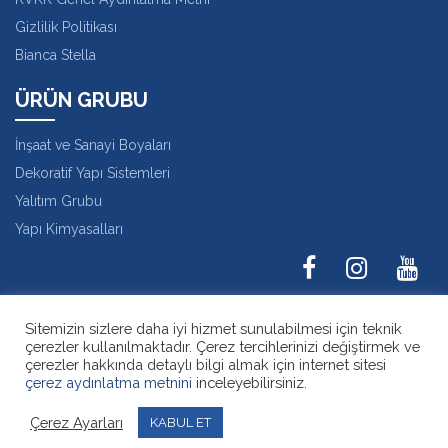
Gizlilik Politikası
Bianca Stella
ÜRÜN GRUBU
İnşaat ve Sanayi Boyaları
Dekoratif Yapı Sistemleri
Yalıtım Grubu
Yapı Kimyasalları
Karaağaç Mah. Hadımköy İstanbul Cad. No:36
Sitemizin sizlere daha iyi hizmet sunulabilmesi için teknik
Büyükçekmece - İstanbul
çerezler kullanılmaktadır. Çerez tercihlerinizi değiştirmek ve
+90 212 858 16 00
çerezler hakkında detaylı bilgi almak için internet sitesi
info@biancaboya.com
çerez aydınlatma metnini
inceleyebilirsiniz.
Bianca Boya | Kalitenin Rengi
Çerez Ayarları
KABUL ET