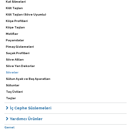
Kat Silmeleri
Kilit Taşları
Kilit Taşları (Söve Uyumlu)
Köşe Profilleri
Köşe Taşları
Motifler
Payandalar
Pimaş Gizlemeleri
Saçak Profilleri
Söve Altları
Söve Yan Dekorlar
Söveler
Sütun Ayak ve Baş Aparatları
Sütunlar
Taç Üstleri
Taçlar
İç Cephe Süslemeleri
Yardımcı Ürünler
Genel