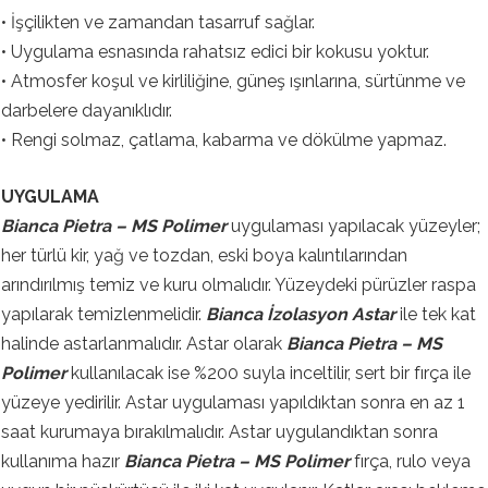
• İşçilikten ve zamandan tasarruf sağlar.
• Uygulama esnasında rahatsız edici bir kokusu yoktur.
• Atmosfer koşul ve kirliliğine, güneş ışınlarına, sürtünme ve
darbelere dayanıklıdır.
• Rengi solmaz, çatlama, kabarma ve dökülme yapmaz.
UYGULAMA
Bianca Pietra – MS Polimer
uygulaması yapılacak yüzeyler;
her türlü kir, yağ ve tozdan, eski boya kalıntılarından
arındırılmış temiz ve kuru olmalıdır. Yüzeydeki pürüzler raspa
yapılarak temizlenmelidir.
Bianca İzolasyon Astar
ile tek kat
halinde astarlanmalıdır. Astar olarak
Bianca Pietra – MS
Polimer
kullanılacak ise %200 suyla inceltilir, sert bir fırça ile
yüzeye yedirilir. Astar uygulaması yapıldıktan sonra en az 1
saat kurumaya bırakılmalıdır. Astar uygulandıktan sonra
kullanıma hazır
Bianca Pietra – MS Polimer
fırça, rulo veya