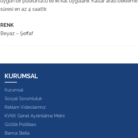
uygun bir püskürtücü ile iki kat uygulanır. Katlar arası bekleme
süresi en az 4 saattir.
RENK
Beyaz – Şeffaf
KURUMSAL
Kurumsal
Sosyal Sorumluluk
Reklam Videolarımız
KVKK Genel Aydınlatma Metni
Gizlilik Politikası
Bianca Stella