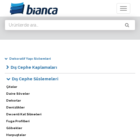
Toggle
navigati
Dekoratif Yapı Sistemleri
Dış Cephe Kaplamaları
Dış Cephe Süslemeleri
Çıtalar
Daire Söveler
Dekorlar
Denizlikler
Desenli Kat Silmeleri
Fuga Profilleri
Göbekler
Harpuştalar