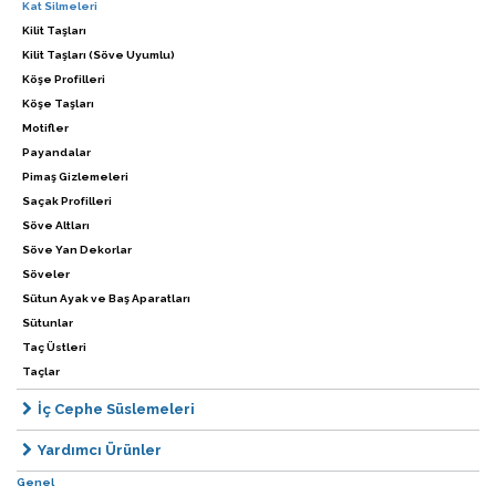
Kat Silmeleri
Kilit Taşları
Kilit Taşları (Söve Uyumlu)
Köşe Profilleri
Köşe Taşları
Motifler
Payandalar
Pimaş Gizlemeleri
Saçak Profilleri
Söve Altları
Söve Yan Dekorlar
Söveler
Sütun Ayak ve Baş Aparatları
Sütunlar
Taç Üstleri
Taçlar
İç Cephe Süslemeleri
Yardımcı Ürünler
Genel