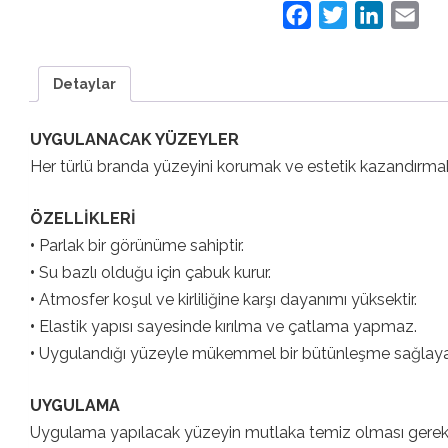
Facebook
Twitter
LinkedIn
Ema
Detaylar
UYGULANACAK YÜZEYLER
Her türlü branda yüzeyini korumak ve estetik kazandırmak (
ÖZELLİKLERİ
•
Parlak bir görünüme sahiptir.
•
Su bazlı olduğu için çabuk kurur.
•
Atmosfer koşul ve kirliliğine karşı dayanımı yüksektir.
•
Elastik yapısı sayesinde kırılma ve çatlama yapmaz.
•
Uygulandığı yüzeyle mükemmel bir bütünleşme sağlay
UYGULAMA
Uygulama yapılacak yüzeyin mutlaka temiz olması gereklidir