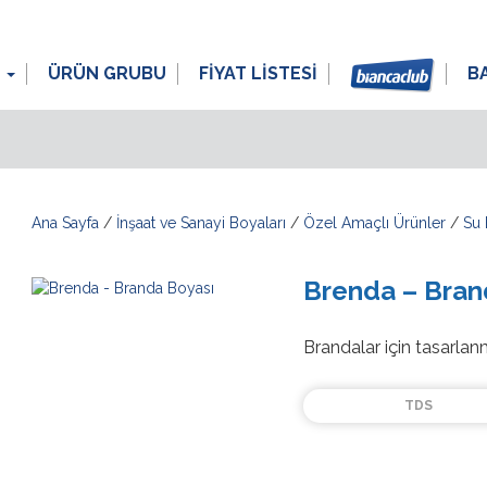
L
ÜRÜN GRUBU
FİYAT LİSTESİ
B
Ana Sayfa
/
İnşaat ve Sanayi Boyaları
/
Özel Amaçlı Ürünler
/
Su 
Brenda – Bran
Brandalar için tasarlanm
TDS