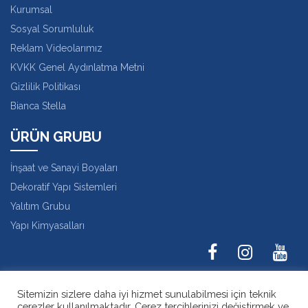
Kurumsal
Sosyal Sorumluluk
Reklam Videolarımız
KVKK Genel Aydınlatma Metni
Gizlilik Politikası
Bianca Stella
ÜRÜN GRUBU
İnşaat ve Sanayi Boyaları
Dekoratif Yapı Sistemleri
Yalıtım Grubu
Yapı Kimyasalları
Karaağaç Mah. Hadımköy İstanbul Cad. No:36
Sitemizin sizlere daha iyi hizmet sunulabilmesi için teknik
Büyükçekmece - İstanbul
çerezler kullanılmaktadır. Çerez tercihlerinizi değiştirmek ve