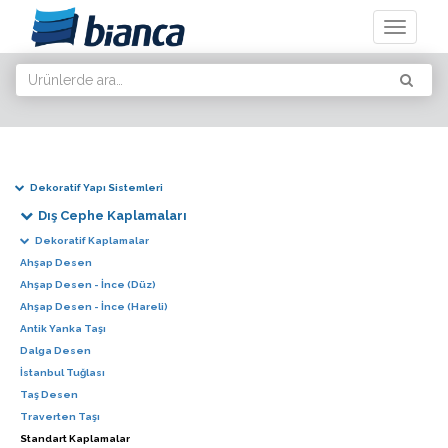
Toggle
navigati
Dekoratif Yapı Sistemleri
Dış Cephe Kaplamaları
Dekoratif Kaplamalar
Ahşap Desen
Ahşap Desen - İnce (Düz)
Ahşap Desen - İnce (Hareli)
Antik Yanka Taşı
Dalga Desen
İstanbul Tuğlası
Taş Desen
Traverten Taşı
Standart Kaplamalar